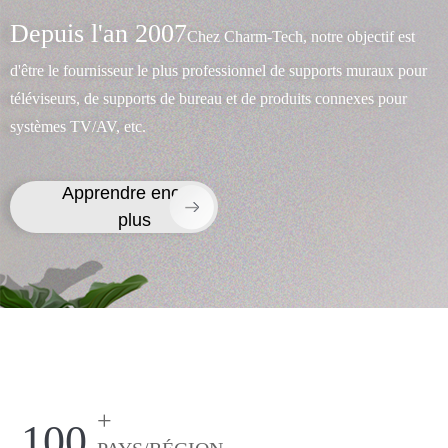
Depuis l'an 2007
Chez Charm-Tech, notre objectif est
d'être le fournisseur le plus professionnel de supports muraux pour
téléviseurs, de supports de bureau et de produits connexes pour
systèmes TV/AV, etc.
Apprendre encore
×
plus
SOUMETTRE UNE DEMANDE
×
×
CHOISISSEZ VOTRE PROPRE IDENTITÉ
+
100