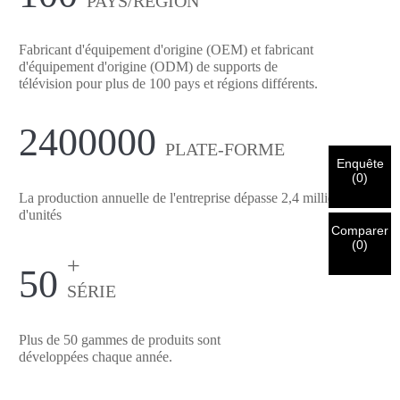
PAYS/RÉGION
×
VÉRIFIEZ VOTRE IDENTITÉ
Fabricant d'équipement d'origine (OEM) et fabricant
Je suis
d'équipement d'origine (ODM) de supports de
Veuillez saisir ci-dessous votre adresse courriel
télévision pour plus de 100 pays et régions différents.
Client de CHARM
professionnelle actuelle afin de confirmer que vous êtes un
véritable client de CHARM.
2400000
Nous avons bien reçu votre demande et nous allons…
PLATE-FORME
VÉRIFIER
votre soumission
Enquête
informations pour l'authentification et l'autorisation. Une fois
Je suis
(
0
)
que
Avant de soumettre, veuillez
VÉRIFIER TOUT
l'information
La production annuelle de l'entreprise dépasse 2,4 millions
Nouveau visiteur
Soumettre
Une fois votre identité vérifiée, vous recevrez une notification
Retour
est
CORRECT.
Des informations incorrectes entraîneront un
d'unités
par e-mail.
échec de l'envoi des matériaux.
Comparer
(
0
)
+
50
Soumettre
Retour
SÉRIE
Plus de 50 gammes de produits sont
développées chaque année.