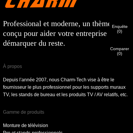
Client du charme
dessous afin de vérifier que votre client de Real Charm est
réel.
Nous avons reçu votre demande et
VÉRIFIER
Votre soumis
Professional et moderne, un thème
Enquête
Informations pour l'authentification et l'autorisation. Une fois
Je suis
(
0
)
conçu pour aider votre entreprise à se
le
Avant de soumettre s'il vous plaît
Vérifiez tout
L'information
Nouveau visiteur
L'identification est vérifiée, vous recevrez une notification par
Soumettre
démarquer du reste.
Remonter
est
CORRECT.
Des informations incorrectes entraîneront la
e-mail.
défaillance des matériaux envoyés.
Comparer
(
0
)
Soumettre
Remonter
À propos
Depuis l'année 2007, nous Charm-Tech vise à être le
fournisseur le plus professionnel pour les supports muraux
TV, les stands de bureau et les produits TV / AV relatifs, etc.
Gamme de produits
Monture de télévision
Pro et stands professionnels