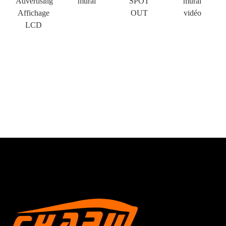
Advertising
mural
SPOT
mural
Affichage
OUT
vidéo
LCD
×
Soumettre une demande
×
Choisissez votre propre identité
×
×
Vérifiez votre identité
Je suis
Veuillez saisir votre adresse e-mail de travail actuelle ci-