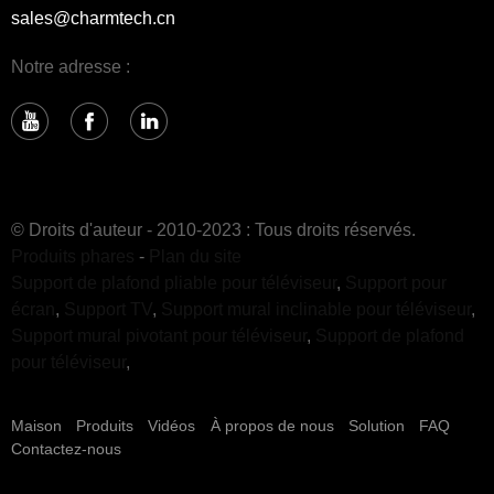
sales@charmtech.cn
Notre adresse :
© Droits d'auteur - 2010-2023 : Tous droits réservés.
Produits phares
-
Plan du site
Support de plafond pliable pour téléviseur
,
Support pour
écran
,
Support TV
,
Support mural inclinable pour téléviseur
,
Support mural pivotant pour téléviseur
,
Support de plafond
pour téléviseur
,
Maison
Produits
Vidéos
À propos de nous
Solution
FAQ
Contactez-nous