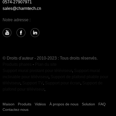
0574-27907971
sales@charmtech.cn
Notre adresse :
© Droits d'auteur - 2010-2023 : Tous droits réservés.
Produits phares
-
Plan du site
Support mural pivotant pour téléviseur
,
Support mural
inclinable pour téléviseur
,
Support de plafond pliable pour
téléviseur
,
Support TV
,
Support pour écran
,
Support de
plafond pour téléviseur
,
Maison
Produits
Vidéos
À propos de nous
Solution
FAQ
Contactez-nous