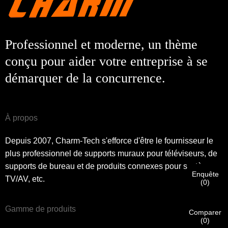
Professionnel et moderne, un thème
×
×
conçu pour aider votre entreprise à se
CHOISISSEZ VOTRE PROPRE IDENTITÉ
démarquer de la concurrence.
×
VÉRIFIEZ VOTRE IDENTITÉ
Je suis
À propos
Veuillez saisir ci-dessous votre adresse courriel
Client de CHARM
professionnelle actuelle afin de confirmer que vous êtes un
Depuis 2007, Charm-Tech s'efforce d'être le fournisseur le
véritable client de CHARM.
plus professionnel de supports muraux pour téléviseurs, de
Nous avons bien reçu votre demande et nous allons…
supports de bureau et de produits connexes pour systèmes
VÉRIFIER
votre soumission
Enquête
informations pour l'authentification et l'autorisation. Une fois
TV/AV, etc.
Je suis
(
0
)
que
Avant de soumettre, veuillez
VÉRIFIER TOUT
l'information
Nouveau visiteur
Soumettre
Une fois votre identité vérifiée, vous recevrez une notification
Retour
est
CORRECT.
Des informations incorrectes entraîneront un
Gamme de produits
par e-mail.
échec de l'envoi des matériaux.
Comparer
(
0
)