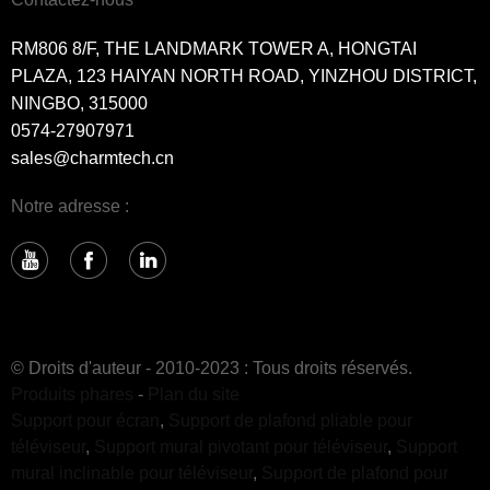
RM806 8/F, THE LANDMARK TOWER A, HONGTAI
PLAZA, 123 HAIYAN NORTH ROAD, YINZHOU DISTRICT,
NINGBO, 315000
0574-27907971
sales@charmtech.cn
Notre adresse :
© Droits d'auteur - 2010-2023 : Tous droits réservés.
Produits phares
-
Plan du site
Support pour écran
,
Support de plafond pliable pour
téléviseur
,
Support mural pivotant pour téléviseur
,
Support
mural inclinable pour téléviseur
,
Support de plafond pour