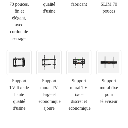
70 pouces,
qualité
fabricant
SLIM 70
fin et
d'usine
pouces
élégant,
×
avec
SOUMETTRE UNE DEMANDE
cordon de
serrage
×
×
CHOISISSEZ VOTRE PROPRE IDENTITÉ
Support
Support
Support
Support
TV fixe de
mural TV
mural TV
mural fixe
×
haute
large et
fixe et
pour
VÉRIFIEZ VOTRE IDENTITÉ
qualité
économique
discret et
téléviseur
d'usine
ajouré
économique
Je suis
Veuillez saisir ci-dessous votre adresse courriel
Client de CHARM
professionnelle actuelle afin de confirmer que vous êtes un