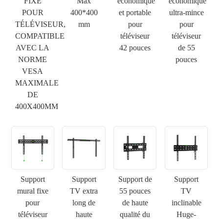
FIXE
Max
économique
économique
POUR
400*400
et portable
ultra-mince
TÉLÉVISEUR,
mm
pour
pour
COMPATIBLE
téléviseur
téléviseur
AVEC LA
42 pouces
de 55
NORME
pouces
VESA
MAXIMALE
DE
400X400MM
Support
Support
Support de
Support
mural fixe
TV extra
55 pouces
TV
pour
long de
de haute
inclinable
téléviseur
haute
qualité du
Huge-