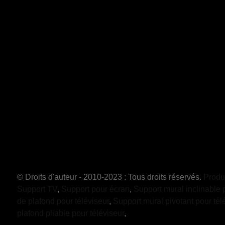
© Droits d'auteur - 2010-2023 : Tous droits réservés.
Produ
Support TV
,
Support pour écran
,
Support mural inclinable 
de plafond pour téléviseur
,
Support mural pivotant pour tél
plafond pliable pour téléviseur
,