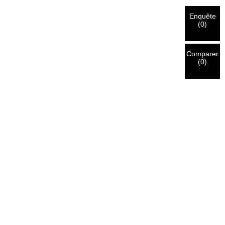
Enquête
(
0
)
Comparer
(
0
)