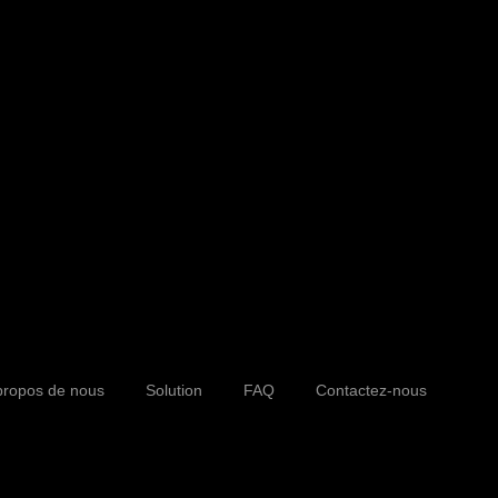
06 8/F, THE LANDMARK TOWER
s
HONGTAI PLAZA, 123 HAIYAN
s
TH ROAD, YINZHOU DISTRICT,
GBO, 315000
propos de nous
Solution
FAQ
Contactez-nous
4-27907971
es@charmtech.cn