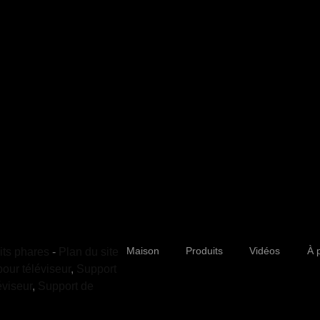
Support TV
RM8
Supports et trépieds professionnel
A, 
Supports et fixations ergonomique
NOR
Périphériques de jeu
NIN
Maison
Produits
Vidéos
À 
its phares
-
Plan du site
057
pour téléviseur
,
Support
sal
éviseur
,
Support de