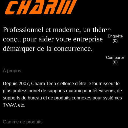
Je suis
Veuillez saisir ci-dessous votre adresse courriel
Client de CHARM
professionnelle actuelle afin de confirmer que vous êtes un
véritable client de CHARM.
Nous avons bien reçu votre demande et nous allons…
Professionnel et moderne, un thème
VÉRIFIER
votre soumission
Enquête
conçu pour aider votre entreprise à se
informations pour l'authentification et l'autorisation. Une fois
Je suis
(
0
)
que
Avant de soumettre, veuillez
VÉRIFIER TOUT
l'information
démarquer de la concurrence.
Nouveau visiteur
Soumettre
Une fois votre identité vérifiée, vous recevrez une notification
Retour
est
CORRECT.
Des informations incorrectes entraîneront un
par e-mail.
échec de l'envoi des matériaux.
Comparer
(
0
)
À propos
Soumettre
Retour
Depuis 2007, Charm-Tech s'efforce d'être le fournisseur le
plus professionnel de supports muraux pour téléviseurs, de
supports de bureau et de produits connexes pour systèmes
TV/AV, etc.
Gamme de produits