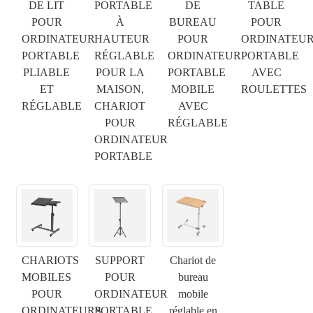
DE LIT
PORTABLE
DE
TABLE
POUR
À
BUREAU
POUR
ORDINATEUR
HAUTEUR
POUR
ORDINATEU
PORTABLE
RÉGLABLE
ORDINATEUR
PORTABLE
PLIABLE
POUR LA
PORTABLE
AVEC
ET
MAISON,
MOBILE
ROULETTES
RÉGLABLE
CHARIOT
AVEC
POUR
RÉGLABLE
ORDINATEUR
PORTABLE
CHARIOTS
SUPPORT
Chariot de
MOBILES
POUR
bureau
×
SOUMETTRE UNE DEMANDE
POUR
ORDINATEUR
mobile
ORDINATEURS
PORTABLE
réglable en