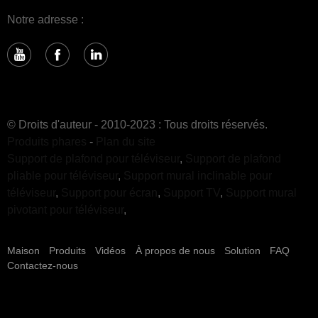
Notre adresse :
© Droits d'auteur - 2010-2023 : Tous droits réservés.
Produits phares
-
Plan du site
Support de plafond pour téléviseur
,
Support de plafond
pliable pour téléviseur
,
Support mural inclinable pour
téléviseur
,
Support pour écran
,
Support TV
,
Support mural
pivotant pour téléviseur
,
Maison
Produits
Vidéos
À propos de nous
Solution
FAQ
Contactez-nous