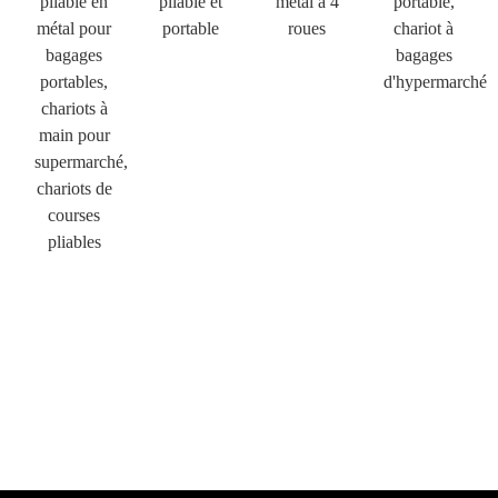
pliable en
pliable et
métal à 4
portable,
métal pour
portable
roues
chariot à
bagages
bagages
portables,
d'hypermarché
chariots à
main pour
supermarché,
chariots de
courses
pliables
×
SOUMETTRE UNE DEMANDE
×
×
CHOISISSEZ VOTRE PROPRE IDENTITÉ