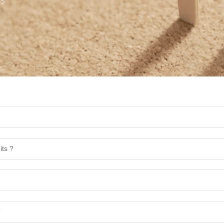
ES
×
SOUMETTRE UNE DEMANDE
its ?
×
×
VÉRIFIEZ VOTRE IDENTITÉ
?