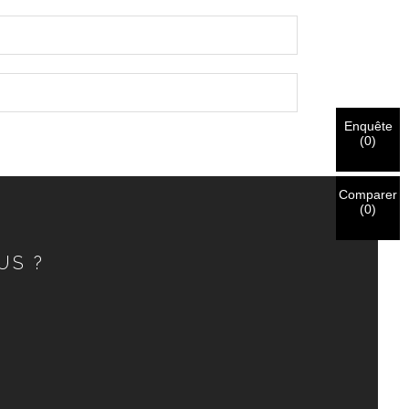
Enquête
(
0
)
Comparer
(
0
)
US ?