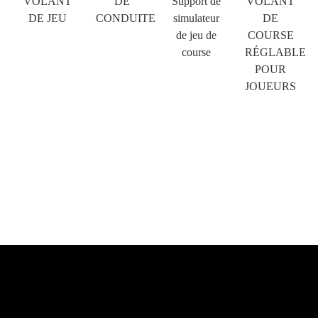
VOLANT
DE
Support de
VOLANT
DE JEU
CONDUITE
simulateur
DE
de jeu de
COURSE
course
RÉGLABLE
POUR
JOUEURS
×
SOUMETTRE UNE DEMANDE
×
×
CHOISISSEZ VOTRE PROPRE IDENTITÉ
×
VÉRIFIEZ VOTRE IDENTITÉ