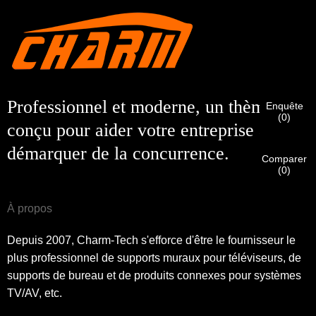
Je suis
Veuillez saisir ci-dessous votre adresse courriel
Client de CHARM
professionnelle actuelle afin de confirmer que vous êtes un
véritable client de CHARM.
Nous avons bien reçu votre demande et nous allons…
VÉRIFIER
votre soumission
Professionnel et moderne, un thème
Enquête
informations pour l'authentification et l'autorisation. Une fois
Je suis
(
0
)
conçu pour aider votre entreprise à se
que
Avant de soumettre, veuillez
VÉRIFIER TOUT
l'information
Nouveau visiteur
Soumettre
Une fois votre identité vérifiée, vous recevrez une notification
Retour
est
CORRECT.
Des informations incorrectes entraîneront un
démarquer de la concurrence.
par e-mail.
échec de l'envoi des matériaux.
Comparer
(
0
)
Soumettre
Retour
À propos
Depuis 2007, Charm-Tech s'efforce d'être le fournisseur le
plus professionnel de supports muraux pour téléviseurs, de
supports de bureau et de produits connexes pour systèmes
TV/AV, etc.