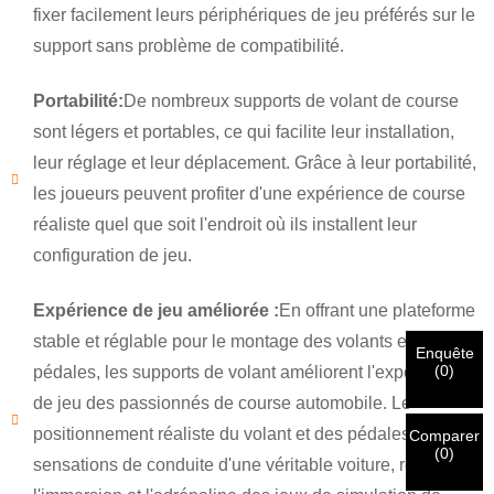
fixer facilement leurs périphériques de jeu préférés sur le
support sans problème de compatibilité.
×
×
Portabilité:
De nombreux supports de volant de course
CHOISISSEZ VOTRE PROPRE IDENTITÉ
sont légers et portables, ce qui facilite leur installation,
×
leur réglage et leur déplacement. Grâce à leur portabilité,
VÉRIFIEZ VOTRE IDENTITÉ
les joueurs peuvent profiter d'une expérience de course
Je suis
réaliste quel que soit l'endroit où ils installent leur
Veuillez saisir ci-dessous votre adresse courriel
configuration de jeu.
Client de CHARM
professionnelle actuelle afin de confirmer que vous êtes un
véritable client de CHARM.
Expérience de jeu améliorée :
En offrant une plateforme
Nous avons bien reçu votre demande et nous allons…
VÉRIFIER
votre soumission
stable et réglable pour le montage des volants et des
Enquête
informations pour l'authentification et l'autorisation. Une fois
Je suis
(
0
)
pédales, les supports de volant améliorent l'expérience
que
Avant de soumettre, veuillez
VÉRIFIER TOUT
l'information
Nouveau visiteur
de jeu des passionnés de course automobile. Le
Soumettre
Une fois votre identité vérifiée, vous recevrez une notification
Retour
est
CORRECT.
Des informations incorrectes entraîneront un
par e-mail.
positionnement réaliste du volant et des pédales imite les
échec de l'envoi des matériaux.
Comparer
(
0
)
sensations de conduite d'une véritable voiture, renforçant