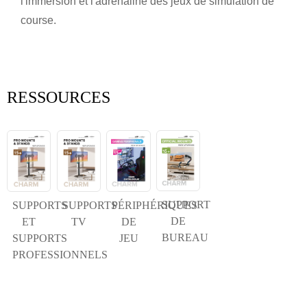
l'immersion et l'adrénaline des jeux de simulation de
Soumettre
Retour
course.
RESSOURCES
SUPPORT
SUPPORTS
SUPPORTS
PÉRIPHÉRIQUES
DE
ET
TV
DE
BUREAU
SUPPORTS
JEU
PROFESSIONNELS