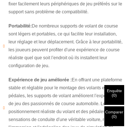
fixer facilement leurs périphériques de jeu préférés sur le
support sans problème de compatibilité.
×
×
Portabilité:
De nombreux supports de volant de course
CHOISISSEZ VOTRE PROPRE IDENTITÉ
sont légers et portables, ce qui facilite leur installation,
×
leur réglage et leur déplacement. Grâce à leur portabilité,
VÉRIFIEZ VOTRE IDENTITÉ
les joueurs peuvent profiter d'une expérience de course
Je suis
réaliste quel que soit l'endroit où ils installent leur
Veuillez saisir ci-dessous votre adresse courriel
configuration de jeu.
Client de CHARM
professionnelle actuelle afin de confirmer que vous êtes un
véritable client de CHARM.
Expérience de jeu améliorée :
En offrant une plateforme
Nous avons bien reçu votre demande et nous allons…
VÉRIFIER
votre soumission
stable et réglable pour le montage des volants et des
Enquête
informations pour l'authentification et l'autorisation. Une fois
Je suis
(
0
)
pédales, les supports de volant améliorent l'expérience
que
Avant de soumettre, veuillez
VÉRIFIER TOUT
l'information
Nouveau visiteur
de jeu des passionnés de course automobile. Le
Soumettre
Une fois votre identité vérifiée, vous recevrez une notification
Retour
est
CORRECT.
Des informations incorrectes entraîneront un
par e-mail.
positionnement réaliste du volant et des pédales imite les
échec de l'envoi des matériaux.
Comparer
(
0
)
sensations de conduite d'une véritable voiture, renforçant