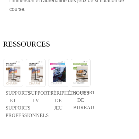
l'immersion et l'adrénaline des jeux de simulation de
Soumettre
Retour
course.
RESSOURCES
SUPPORT
SUPPORTS
SUPPORTS
PÉRIPHÉRIQUES
DE
ET
TV
DE
BUREAU
SUPPORTS
JEU
PROFESSIONNELS