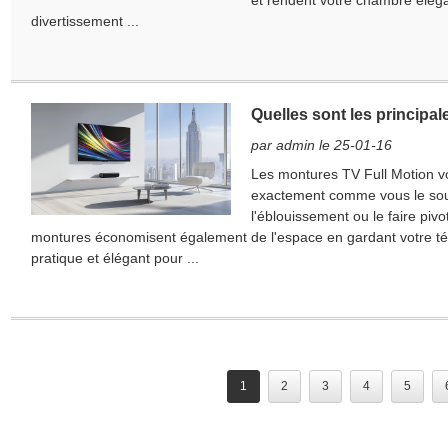
et rendent votre chambre éléga
divertissement ...
Quelles sont les principa
par admin le 25-01-16
Les montures TV Full Motion vou
exactement comme vous le souha
l'éblouissement ou le faire piv
montures économisent également de l'espace en gardant votre tél
pratique et élégant pour ...
1
2
3
4
5