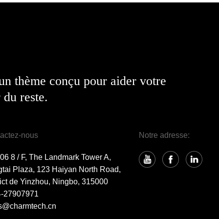
 un thème conçu pour aider votre
 du reste.
actez-nous
Notre adresse:
6 8 / F, The Landmark Tower A,
tai Plaza, 123 Haiyan North Road,
rict de Yinzhou, Ningbo, 315000
4-27907971
s@charmtech.cn