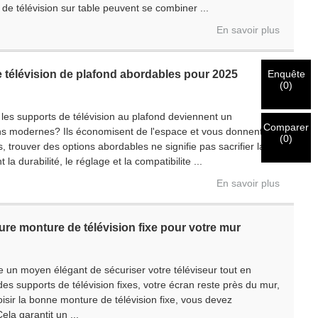
 de télévision sur table peuvent se combiner ...
En savoir plus
Enquête
 télévision de plafond abordables pour 2025
(
0
)
s supports de télévision au plafond deviennent un
Comparer
ns modernes? Ils économisent de l'espace et vous donnent
(
0
)
us, trouver des options abordables ne signifie pas sacrifier la
la durabilité, le réglage et la compatibilite ...
En savoir plus
ure monture de télévision fixe pour votre mur
e un moyen élégant de sécuriser votre téléviseur tout en
s supports de télévision fixes, votre écran reste près du mur,
isir la bonne monture de télévision fixe, vous devez
ela garantit un ...