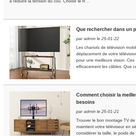
à réduire la tension du cou. Choisir le R ...
Que rechercher dans un pa
par admin le 25-01-22
×
Soumettre une demande
Les chariots de télévision mobi
déplacement de votre télévision.
pour une meilleure vision. Ces 
efficacement les câbles. Que ce
Comment choisir la meille
besoins
×
par admin le 25-01-21
×
Trouver le bon montage TV de t
Vérifiez votre identité
×
maintient votre téléviseur en s
Choisissez votre propre identité
considérer la taille, le poids d