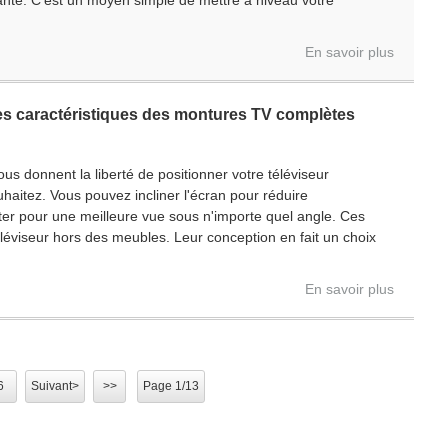
nte. C'est un moyen simple de mettre à niveau votre
En savoir plus
les caractéristiques des montures TV complètes
s donnent la liberté de positionner votre téléviseur
itez. Vous pouvez incliner l'écran pour réduire
oter pour une meilleure vue sous n'importe quel angle. Ces
éviseur hors des meubles. Leur conception en fait un choix
En savoir plus
6
Suivant>
>>
Page 1/13