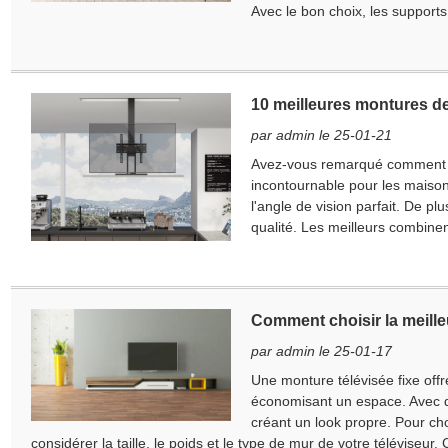
Avec le bon choix, les supports
Veuillez saisir votre adresse e-mail de travail actuelle ci-dessous
afin de vérifier que votre client de Real Charm est réel.
Je suis
Je suis
Nous avons reçu votre demande et
VÉRIFIER
Votre soumis
10 meilleures montures de
Client du charme
Nouveau visiteur
Informations pour l'authentification et l'autorisation. Une fois le
Avant de soumettre s'il vous plaît
Vérifiez tout
L'information
par admin le 25-01-21
L'identification est vérifiée, vous recevrez une notification par e-
Soumettre
Remonter
est
CORRECT.
Des informations incorrectes entraîneront la
Avez-vous remarqué comment le
mail.
défaillance des matériaux envoyés.
incontournable pour les maiso
l'angle de vision parfait. De pl
qualité. Les meilleurs combinent 
Soumettre
Remonter
Comment choisir la meille
par admin le 25-01-17
Une monture télévisée fixe offr
économisant un espace. Avec de
créant un look propre. Pour cho
considérer la taille, le poids et le type de mur de votre téléviseur. C