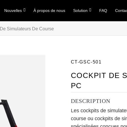
Nouvelles
À propos de nous
Solution
FAQ
Conta
 De Simulateurs De Course
CT-GSC-501
COCKPIT DE 
PC
DESCRIPTION
Les cockpits de simulat
course ou cockpits de sim
spécialisées conçues pou