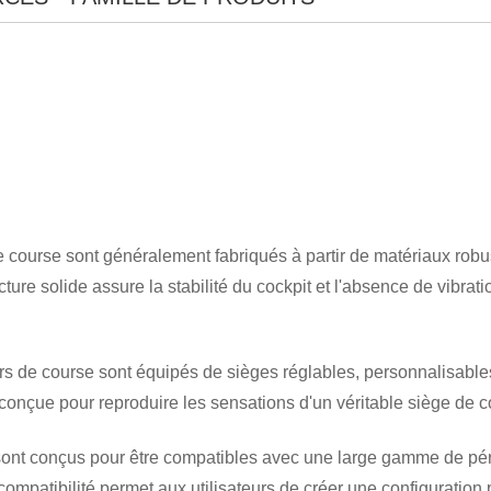
course sont généralement fabriqués à partir de matériaux robuste
ructure solide assure la stabilité du cockpit et l'absence de vi
×
SOUMETTRE UNE DEMANDE
s de course sont équipés de sièges réglables, personnalisables 
t conçue pour reproduire les sensations d'un véritable siège de c
ont conçus pour être compatibles avec une large gamme de périp
e compatibilité permet aux utilisateurs de créer une configuratio