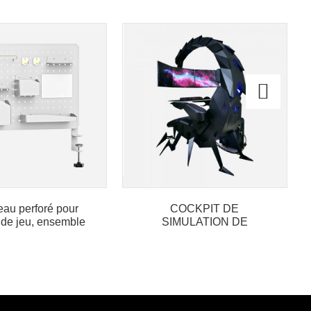
au perforé pour
COCKPIT DE
 de jeu, ensemble
SIMULATION DE
nisation à monter
COURSE SCORPTION
soi-même
AVEC SIÈGE