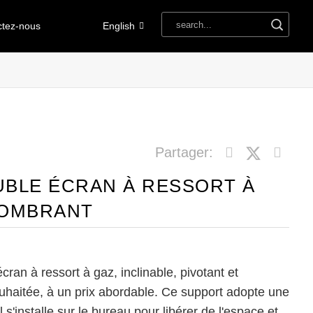
ctez-nous
English
Partager:
BLE ÉCRAN À RESSORT À
COMBRANT
cran à ressort à gaz, inclinable, pivotant et
souhaitée, à un prix abordable. Ce support adopte une
 s'installe sur le bureau pour libérer de l'espace et