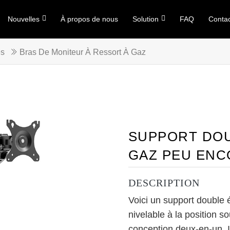
Nouvelles
À propos de nous
Solution
FAQ
Conta
es
Bras De Moniteur À Ressort À Gaz
SUPPORT DOU
GAZ PEU EN
DESCRIPTION
Voici un support double é
nivelable à la position 
conception deux-en-un. Il