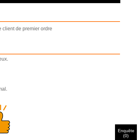
 client de premier ordre
eux.
mal.
Enquête
(
0
)