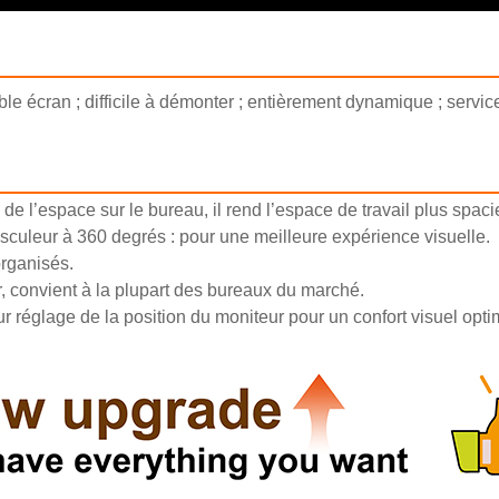
×
SOUMETTRE UNE DEMANDE
e écran ; difficile à démonter ; entièrement dynamique ; service
 de l’espace sur le bureau, il rend l’espace de travail plus spaci
×
sculeur à 360 degrés : pour une meilleure expérience visuelle.
organisés.
×
VÉRIFIEZ VOTRE IDENTITÉ
er, convient à la plupart des bureaux du marché.
×
r réglage de la position du moniteur pour un confort visuel opti
CHOISISSEZ VOTRE PROPRE IDENTITÉ
Veuillez saisir ci-dessous votre adresse courriel professionnelle
actuelle afin de confirmer que vous êtes un véritable client de
CHARM.
Je suis
Je suis
Nous avons bien reçu votre demande et nous allons…
VÉRIFIER
votre soumission
Client de CHARM
Nouveau visiteur
informations pour l'authentification et l'autorisation. Une fois que