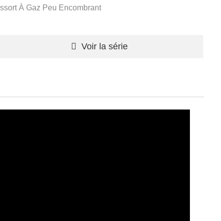
ssort À Gaz Peu Encombrant
Voir la série