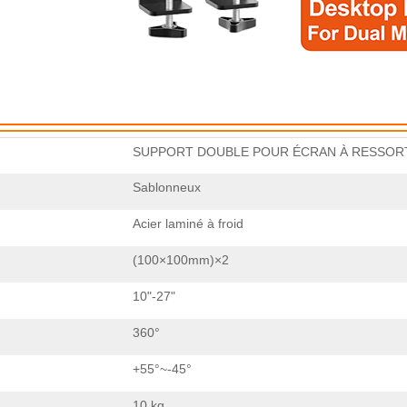
SUPPORT DOUBLE POUR ÉCRAN À RESSORT
Sablonneux
Acier laminé à froid
(100×100mm)×2
10"-27"
360°
+55°~-45°
10 kg