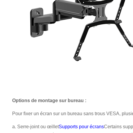
Avant de soumettre, veuillez
VÉRIFIER TOUT
l'information
Une fois votre identité vérifiée, vous recevrez une notification par e-
Soumettre
Retour
est
CORRECT.
Des informations incorrectes entraîneront un échec
mail.
de l'envoi des matériaux.
Soumettre
Retour
Options de montage sur bureau :
Pour fixer un écran sur un bureau sans trous VESA, plusieu
a. Serre-joint ou œillet
Supports pour écrans
Certains supp