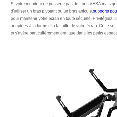
×
SOUMETTRE UNE DEMANDE
Si votre moniteur ne possède pas de trous VESA mais que
d'utiliser un bras pivotant ou un bras articulé.
supports pou
pour maintenir votre écran en toute sécurité. Privilégiez 
adaptées à la forme et à la taille de votre écran. Cette so
et s'avère particulièrement pratique dans les petits espac
×
×
VÉRIFIEZ VOTRE IDENTITÉ
×
CHOISISSEZ VOTRE PROPRE IDENTITÉ
Veuillez saisir ci-dessous votre adresse courriel professionnelle
actuelle afin de confirmer que vous êtes un véritable client de
CHARM.
Je suis
Je suis
Nous avons bien reçu votre demande et nous allons…
VÉRIFIER
votre soumission
Client de CHARM
Nouveau visiteur
informations pour l'authentification et l'autorisation. Une fois que