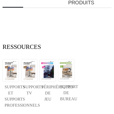
PRODUITS
×
SOUMETTRE UNE DEMANDE
RESSOURCES
×
×
CHOISISSEZ VOTRE PROPRE IDENTITÉ
SUPPORT
SUPPORTS
SUPPORTS
PÉRIPHÉRIQUES
DE
ET
TV
DE
BUREAU
SUPPORTS
JEU
×
VÉRIFIEZ VOTRE IDENTITÉ
PROFESSIONNELS