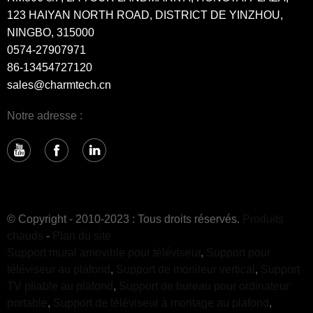
123 HAIYAN NORTH ROAD, DISTRICT DE YINZHOU,
NINGBO, 315000
0574-27907971
86-13454727120
sales@charmtech.cn
Notre adresse :
© Copyright - 2010-2023 : Tous droits réservés.
Produits
chauds
-
Plan du site
Support mural amovible pour téléviseur
,
Support pour
téléviseur au plafond
,
Support de moniteur vertical
,
Support
TV pliable au plafond
,
Support de bureau pour ordinateur
portable
,
Support de téléviseur à montage au plafond
,