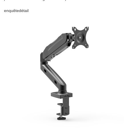
enquête
détail