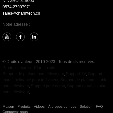
NINGBO, 315000
0574-27907971
sales@charmtech.cn
Notre adresse :
© Droits d'auteur - 2010-2023 : Tous droits réservés.
Produits phares
-
Plan du site
Support de plafond pour téléviseur
,
Support TV
,
Support
mural inclinable pour téléviseur
,
Support de plafond pliable
pour téléviseur
,
Support pour écran
,
Support mural pivotant
pour téléviseur
,
Maison
Produits
Vidéos
À propos de nous
Solution
FAQ
Contactez-nous