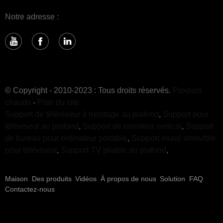
Notre adresse :
© Copyright - 2010-2023 : Tous droits réservés.
Produits
chauds
-
Plan du site
Support de téléviseur à montage au plafond
,
Support pour
téléviseur au plafond
,
Support de moniteur vertical
,
Support
de bureau pour ordinateur portable
,
Support mural amovible
pour téléviseur
,
Support TV pliable au plafond
,
Maison
Des produits
Vidéos
À propos de nous
Solution
FAQ
Contactez-nous