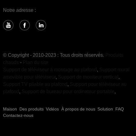
Notre adresse :
© Copyright - 2010-2023 : Tous droits réservés.
Produits
chauds
-
Plan du site
Support de téléviseur à montage au plafond
,
Support mural
amovible pour téléviseur
,
Support de moniteur vertical
,
Support TV pliable au plafond
,
Support pour téléviseur au
plafond
,
Support de bureau pour ordinateur portable
,
Maison
Des produits
Vidéos
À propos de nous
Solution
FAQ
Contactez-nous