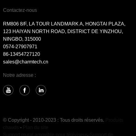
Contactez-nous
RM806 8/F, LA TOUR LANDMARK A, HONGTAI PLAZA,
123 HAIYAN NORTH ROAD, DISTRICT DE YINZHOU,
NINGBO, 315000
0574-27907971
86-13454727120
sales@charmtech.cn
Notre adresse :
© Copyright - 2010-2023 : Tous droits réservés.
Produits
chauds
-
Plan du site
Support mural amovible pour téléviseur
,
Support de