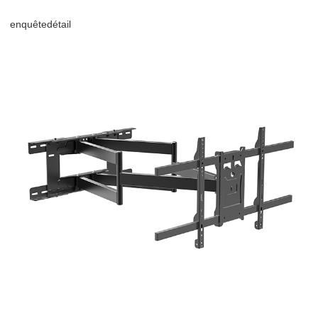
enquête
détail