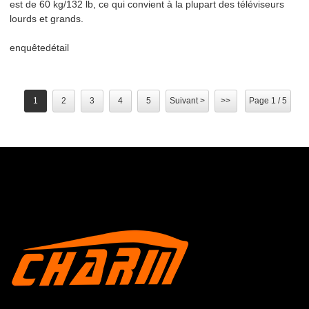
est de 60 kg/132 ​​lb, ce qui convient à la plupart des téléviseurs
lourds et grands.
enquête
détail
1
2
3
4
5
Suivant >
>>
Page 1 / 5