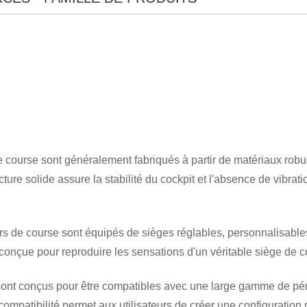
course sont généralement fabriqués à partir de matériaux robuste
ructure solide assure la stabilité du cockpit et l'absence de vi
×
SOUMETTRE UNE DEMANDE
s de course sont équipés de sièges réglables, personnalisables 
t conçue pour reproduire les sensations d'un véritable siège de c
ont conçus pour être compatibles avec une large gamme de périp
e compatibilité permet aux utilisateurs de créer une configuratio