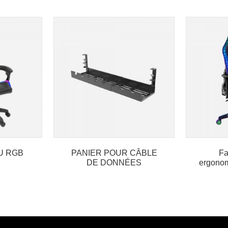
U RGB
PANIER POUR CÂBLE
Fa
DE DONNÉES
ergonom
écla