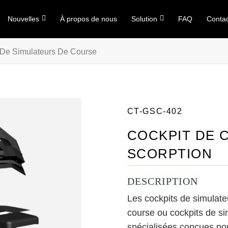
Nouvelles
À propos de nous
Solution
FAQ
Conta
 De Simulateurs De Course
CT-GSC-402
COCKPIT DE 
SCORPTION
DESCRIPTION
Les cockpits de simulat
course ou cockpits de sim
spécialisées conçues pou