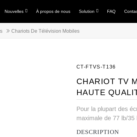
Nouvelles
À propos de nous
Solution
FAQ
Conta
ls
Chariots De Télévision Mobiles
CT-FTVS-T136
CHARIOT TV 
HAUTE QUALIT
Pour la plupart des éc
maximale de 77 lb/35 
DESCRIPTION