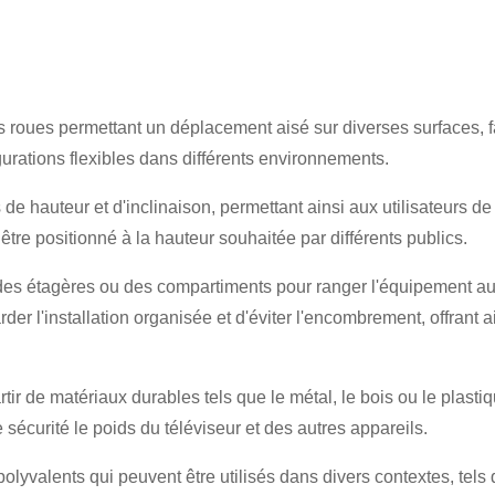
×
SOUMETTRE UNE DEMANDE
roues permettant un déplacement aisé sur diverses surfaces, faci
gurations flexibles dans différents environnements.
e hauteur et d'inclinaison, permettant ainsi aux utilisateurs de
×
 être positionné à la hauteur souhaitée par différents publics.
×
VÉRIFIEZ VOTRE IDENTITÉ
es étagères ou des compartiments pour ranger l'équipement audio
×
r l'installation organisée et d'éviter l'encombrement, offrant ai
CHOISISSEZ VOTRE PROPRE IDENTITÉ
Veuillez saisir ci-dessous votre adresse courriel professionnelle
actuelle afin de confirmer que vous êtes un véritable client de
tir de matériaux durables tels que le métal, le bois ou le plastiqu
CHARM.
sécurité le poids du téléviseur et des autres appareils.
Je suis
Je suis
Nous avons bien reçu votre demande et nous allons…
VÉRIFIER
votre soumission
Client de CHARM
Nouveau visiteur
lyvalents qui peuvent être utilisés dans divers contextes, tels q
informations pour l'authentification et l'autorisation. Une fois que