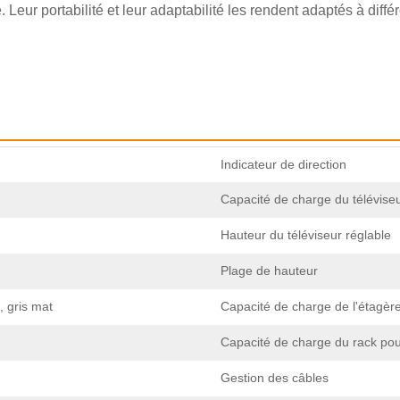
Avant de soumettre, veuillez
VÉRIFIER TOUT
l'information
Leur portabilité et leur adaptabilité les rendent adaptés à différ
Une fois votre identité vérifiée, vous recevrez une notification par e-
Soumettre
Retour
est
CORRECT.
Des informations incorrectes entraîneront un échec
mail.
de l'envoi des matériaux.
Soumettre
Retour
Indicateur de direction
Capacité de charge du télévise
Hauteur du téléviseur réglable
Plage de hauteur
, gris mat
Capacité de charge de l'étagèr
Capacité de charge du rack po
Gestion des câbles