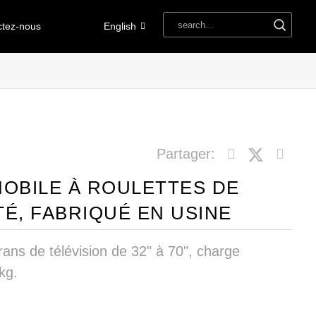
ctez-nous
English
Partager:
MOBILE À ROULETTES DE
É, FABRIQUÉ EN USINE
rans de télévision de 32" à 70", charge
kg.