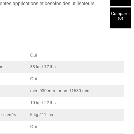
entes applications et besoins des utilisateurs.
Comparer
(
0
)
Oui
ur
35 kg / 77 lbs
Oui
min. 930 mm - max. 11530 mm
e
10 kg / 22 lbs
ur caméra
5 kg / 11 lbs
Oui