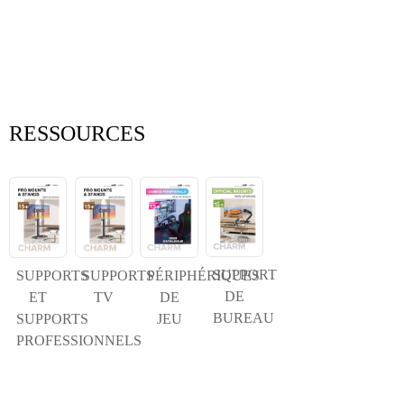
×
SOUMETTRE UNE DEMANDE
RESSOURCES
SUPPORT
SUPPORTS
SUPPORTS
PÉRIPHÉRIQUES
×
×
CHOISISSEZ VOTRE PROPRE IDENTITÉ
DE
ET
TV
DE
BUREAU
SUPPORTS
JEU
×
PROFESSIONNELS
VÉRIFIEZ VOTRE IDENTITÉ
Je suis