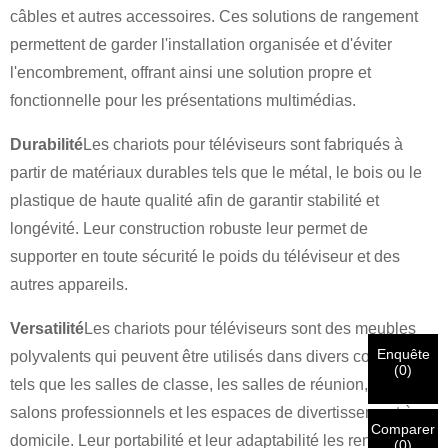
câbles et autres accessoires. Ces solutions de rangement
permettent de garder l'installation organisée et d'éviter
l'encombrement, offrant ainsi une solution propre et
fonctionnelle pour les présentations multimédias.
×
×
CHOISISSEZ VOTRE PROPRE IDENTITÉ
Durabilité
Les chariots pour téléviseurs sont fabriqués à
partir de matériaux durables tels que le métal, le bois ou le
×
VÉRIFIEZ VOTRE IDENTITÉ
plastique de haute qualité afin de garantir stabilité et
longévité. Leur construction robuste leur permet de
Je suis
supporter en toute sécurité le poids du téléviseur et des
Veuillez saisir ci-dessous votre adresse courriel
Client de CHARM
professionnelle actuelle afin de confirmer que vous êtes un
autres appareils.
véritable client de CHARM.
Nous avons bien reçu votre demande et nous allons…
Versatilité
Les chariots pour téléviseurs sont des meubles
VÉRIFIER
votre soumission
Enquête
polyvalents qui peuvent être utilisés dans divers contextes,
informations pour l'authentification et l'autorisation. Une fois
Je suis
(
0
)
que
tels que les salles de classe, les salles de réunion, les
Avant de soumettre, veuillez
VÉRIFIER TOUT
l'information
Nouveau visiteur
Soumettre
Une fois votre identité vérifiée, vous recevrez une notification
Retour
est
CORRECT.
Des informations incorrectes entraîneront un
salons professionnels et les espaces de divertissement à
par e-mail.
échec de l'envoi des matériaux.
Comparer
domicile. Leur portabilité et leur adaptabilité les rendent
(
0
)