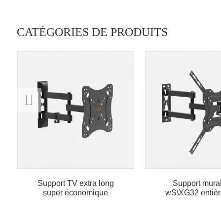
CATÉGORIES DE PRODUITS
Support TV extra long
Support mura
super économique
wS\XG32 entiè
articulé avec cert
CE...