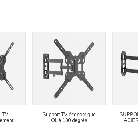
l TV
Support TV économique
SUPPO
rement
OL à 180 degrés
ACIE
ification
M