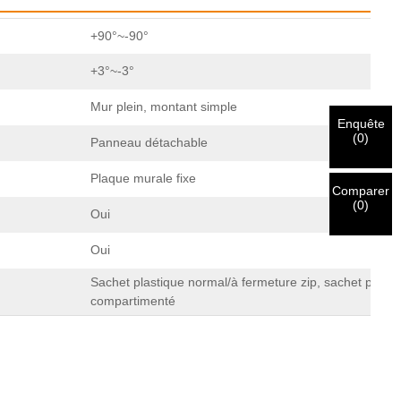
+90°~-90°
+3°~-3°
Mur plein, montant simple
Enquête
(
0
)
Panneau détachable
Plaque murale fixe
Comparer
(
0
)
Oui
Oui
Sachet plastique normal/à fermeture zip, sachet plasti
compartimenté