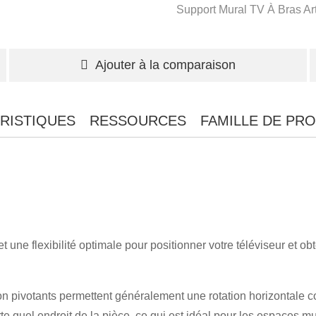
Support Mural TV À Bras Art
Ajouter à la comparaison
RISTIQUES
RESSOURCES
FAMILLE DE PRO
une flexibilité optimale pour positionner votre téléviseur et obt
on pivotants permettent généralement une rotation horizontale c
te quel endroit de la pièce, ce qui est idéal pour les espaces m