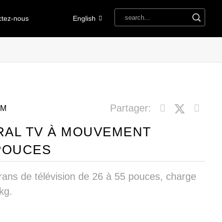
ctez-nous
English
Partager:
MM
AL TV À MOUVEMENT
POUCES
rans de télévision de 26 à 55 pouces, charge
kg.