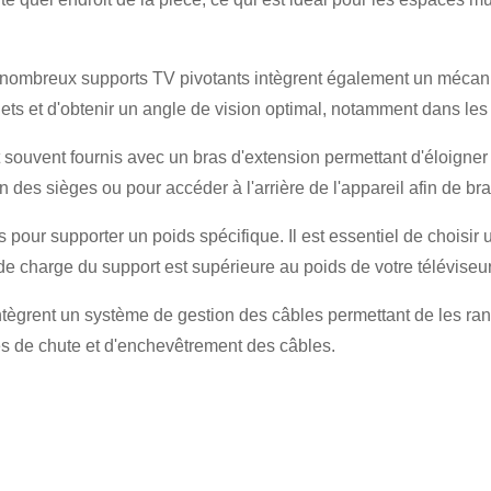
e nombreux supports TV pivotants intègrent également un mécanis
eflets et d'obtenir un angle de vision optimal, notamment dans le
 souvent fournis avec un bras d'extension permettant d'éloigner l
×
ion des sièges ou pour accéder à l'arrière de l'appareil afin de b
SOUMETTRE UNE DEMANDE
pour supporter un poids spécifique. Il est essentiel de choisir 
de charge du support est supérieure au poids de votre téléviseu
ègrent un système de gestion des câbles permettant de les rang
ues de chute et d'enchevêtrement des câbles.
×
×
VÉRIFIEZ VOTRE IDENTITÉ