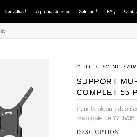
Nouvelles
À propos de nous
Solution
FAQ
Conta
nts
CT-LCD-T521NC-720
SUPPORT MUR
COMPLET 55 
Pour la plupart des éc
maximale de 77 lb/35 
DESCRIPTION