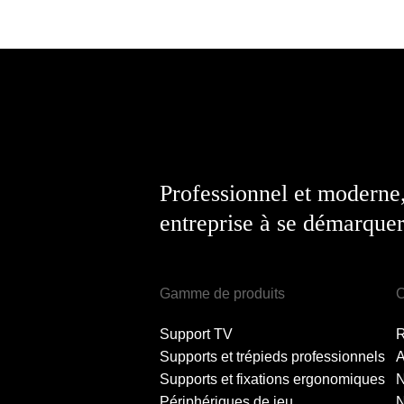
Professionnel et moderne
entreprise à se démarquer
Gamme de produits
C
Support TV
Supports et trépieds professionnels
A
Supports et fixations ergonomiques
Périphériques de jeu
N