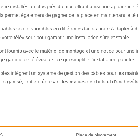
tre installés au plus près du mur, offrant ainsi une apparence é
is permet également de gagner de la place en maintenant le télévi
nables sont disponibles en différentes tailles pour s'adapter à d
votre téléviseur pour garantir une installation sûre et stable.
ont fournis avec le matériel de montage et une notice pour une i
×
SOUMETTRE UNE DEMANDE
 gamme de téléviseurs, ce qui simplifie l'installation pour les b
ables intègrent un système de gestion des câbles pour les mainte
 organisé, tout en réduisant les risques de chute et d'enchevêt
×
×
VÉRIFIEZ VOTRE IDENTITÉ
ES
Plage de pivotement