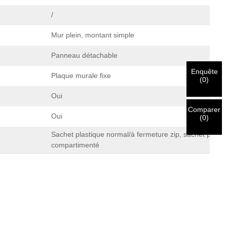
/
Mur plein, montant simple
Panneau détachable
Enquête
Plaque murale fixe
(
0
)
Oui
Comparer
Oui
(
0
)
Sachet plastique normal/à fermeture zip, sachet plasti
compartimenté