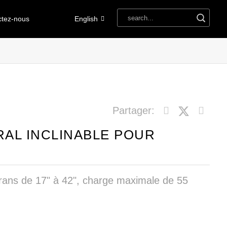
ctez-nous
English
Partager:
AL INCLINABLE POUR
crans de 17" à 42", charge maximale de 55