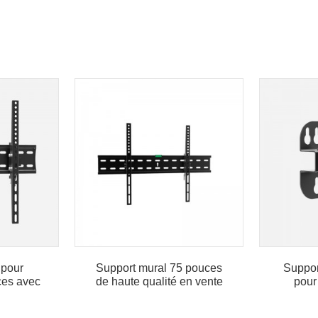
 pour
Support mural 75 pouces
Suppor
ces avec
de haute qualité en vente
pour 
 CE
en gros
pop