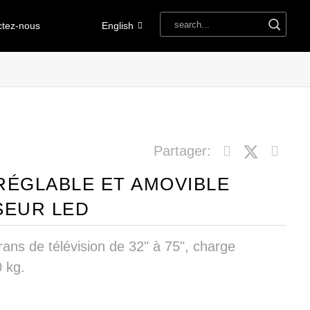
ctez-nous
English
Partager:
RÉGLABLE ET AMOVIBLE
SEUR LED
rans de télévision de 32" à 75", charge
 kg.