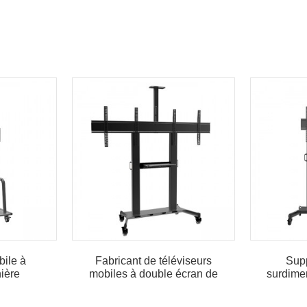
ile à
Fabricant de téléviseurs
Sup
nière
mobiles à double écran de
surdime
haute qualité...
de