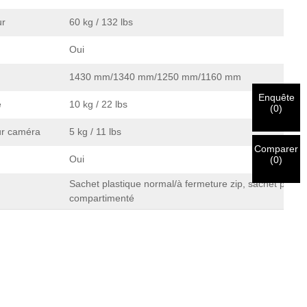
ur
60 kg / 132 lbs
Oui
1430 mm/1340 mm/1250 mm/1160 mm
Enquête
e
10 kg / 22 lbs
(
0
)
ur caméra
5 kg / 11 lbs
Comparer
Oui
(
0
)
Sachet plastique normal/à fermeture zip, sachet plasti
compartimenté