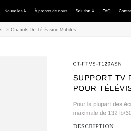
Nouvelles
À propos de nous
Solution
FAQ
Conta
ls
Chariots De Télévision Mobiles
CT-FTVS-T120ASN
SUPPORT TV 
POUR TÉLÉVI
Pour la plupart des éc
maximale de 132 lb/60
DESCRIPTION