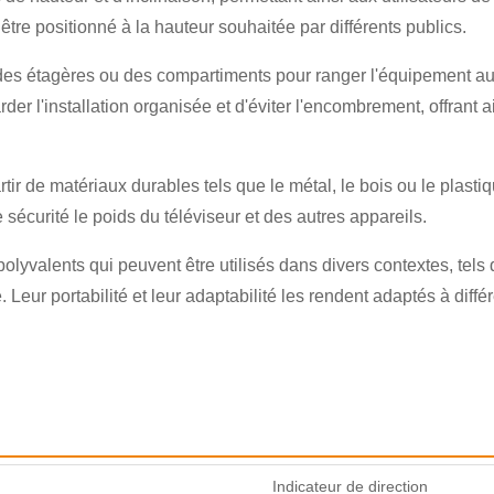
 être positionné à la hauteur souhaitée par différents publics.
es étagères ou des compartiments pour ranger l'équipement audio
r l'installation organisée et d'éviter l'encombrement, offrant ai
tir de matériaux durables tels que le métal, le bois ou le plastiqu
×
SOUMETTRE UNE DEMANDE
sécurité le poids du téléviseur et des autres appareils.
lyvalents qui peuvent être utilisés dans divers contextes, tels q
Leur portabilité et leur adaptabilité les rendent adaptés à différ
×
×
VÉRIFIEZ VOTRE IDENTITÉ
Indicateur de direction